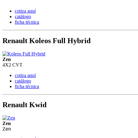
cotiza aquí
catálogo
ficha técnica
Renault Koleos Full Hybrid
Zen
4X2 CVT
cotiza aquí
catálogo
ficha técnica
Renault Kwid
Zen
Z
en