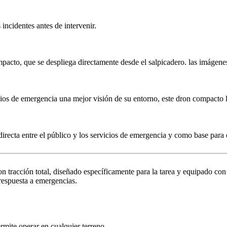
 incidentes antes de intervenir.
acto, que se despliega directamente desde el salpicadero. las imágenes
cios de emergencia una mejor visión de su entorno, este dron compacto l
recta entre el público y los servicios de emergencia y como base para 
on tracción total, diseñado específicamente para la tarea y equipado c
 respuesta a emergencias.
rmite operar en cualquier terreno.