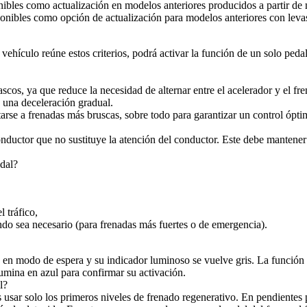
ibles como actualización en modelos anteriores producidos a partir de 
ponibles como opción de actualización para modelos anteriores con leva
 vehículo reúne estos criterios, podrá activar la función de un solo ped
ascos, ya que reduce la necesidad de alternar entre el acelerador y el
n una deceleración gradual.
tarse a frenadas más bruscas, sobre todo para garantizar un control ópti
onductor que no sustituye la atención del conductor. Este debe mantener
edal?
 tráfico,
do sea necesario (para frenadas más fuertes o de emergencia).
tra en modo de espera y su indicador luminoso se vuelve gris. La funció
umina en azul para confirmar su activación.
l?
usar solo los primeros niveles de frenado regenerativo. En pendientes p