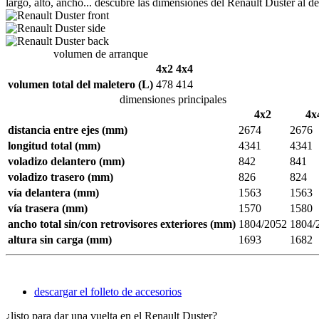
largo, alto, ancho... descubre las dimensiones del Renault Duster al det
volumen de arranque
4x2
4x4
volumen total del maletero (L)
478
414
dimensiones principales
4x2
4x
distancia entre ejes (mm)
2674
2676
longitud total
(mm)
4341
4341
voladizo delantero (mm)
842
841
voladizo trasero (mm)
826
824
vía delantera (mm)
1563
1563
vía trasera (mm)
1570
1580
ancho total sin/con retrovisores exteriores (mm)
1804/2052
1804/
altura sin carga (mm)
1693
1682
descargar el folleto de accesorios
¿listo para dar una vuelta en el Renault Duster?