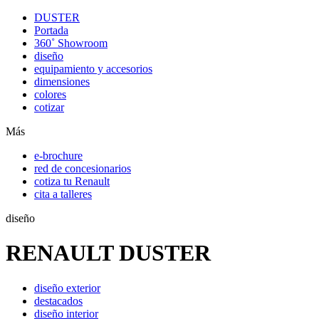
DUSTER
Portada
360˚ Showroom
diseño
equipamiento y accesorios
dimensiones
colores
cotizar
Más
e-brochure
red de concesionarios
cotiza tu Renault
cita a talleres
diseño
RENAULT DUSTER
diseño exterior
destacados
diseño interior